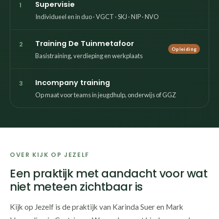
Supervisie
1
Individueel en in duo · VGCT · SKJ · NIP · NVO
Training De Tuinmetafoor
2
Opleiding
Basistraining, verdieping en werkplaats
Incompany training
3
Op maat voor teams in jeugdhulp, onderwijs of GGZ
OVER KIJK OP JEZELF
Een praktijk met aandacht voor wat
niet meteen zichtbaar is
Kijk op Jezelf is de praktijk van Karinda Suer en Mark