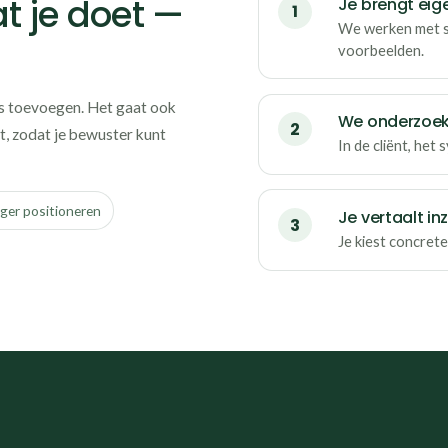
t je doet —
Je brengt eige
We werken met si
voorbeelden.
is toevoegen. Het gaat ook
We onderzoek
t, zodat je bewuster kunt
In de cliënt, het
iger positioneren
Je vertaalt in
Je kiest concrete