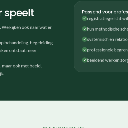
r speelt
Passend voor profes
registratiegericht wi
. We kijken ook naar wat er
hun methodische sche
.
systemisch en relatio
op behandeling, begeleiding
professionele begren
aken ontstaat meer
beeldend werken zorg
, maar ook met beeld,
jk.