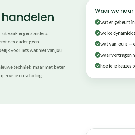
Waar we naar 
n handelen
wat er gebeurt in
welke dynamiek z
 zit vaak ergens anders.
emt een ouder geen
wat van jou is — 
lijk voor iets wat niet van jou
waar vertragen m
hoe je je keuzes
nieuwe techniek, maar met beter
upervisie en scholing.