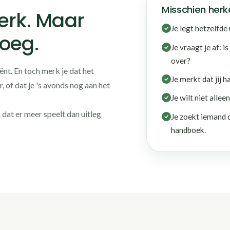
Misschien herke
erk. Maar
Je legt hetzelfde 
noeg.
Je vraagt je af: i
over?
iënt. En toch merk je dat het
Je merkt dat jij h
, of dat je 's avonds nog aan het
Je wilt niet alle
n dat er meer speelt dan uitleg
Je zoekt iemand d
handboek.