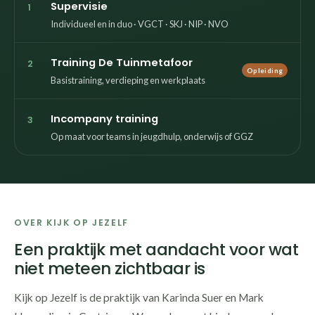
Supervisie
1
Individueel en in duo · VGCT · SKJ · NIP · NVO
Training De Tuinmetafoor
2
Opleiding
Basistraining, verdieping en werkplaats
Incompany training
3
Op maat voor teams in jeugdhulp, onderwijs of GGZ
OVER KIJK OP JEZELF
Een praktijk met aandacht voor wat
niet meteen zichtbaar is
Kijk op Jezelf is de praktijk van Karinda Suer en Mark